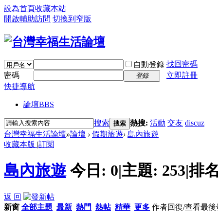
設為首頁
收藏本站
開啟輔助訪問
切換到窄版
找回密碼
自動登錄
密碼
立即註冊
登錄
快捷導航
論壇
BBS
搜索
熱搜:
活動
交友
discuz
搜索
台灣幸福生活論壇
»
論壇
›
假期旅遊
›
島內旅遊
收藏本版
|
訂閱
島內旅遊
今日:
0
|
主題:
253
|
排名
返 回
新窗
全部主題
最新
熱門
熱帖
精華
更多
作者
回復/查看
最後