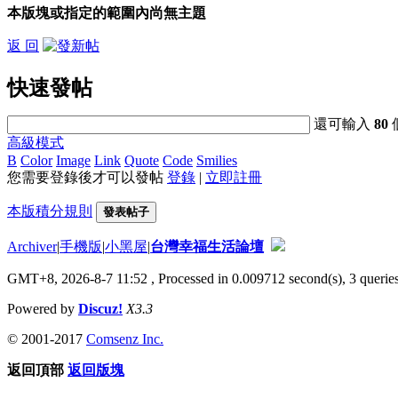
本版塊或指定的範圍內尚無主題
返 回
快速發帖
還可輸入
80
高級模式
B
Color
Image
Link
Quote
Code
Smilies
您需要登錄後才可以發帖
登錄
|
立即註冊
本版積分規則
發表帖子
Archiver
|
手機版
|
小黑屋
|
台灣幸福生活論壇
GMT+8, 2026-8-7 11:52
, Processed in 0.009712 second(s), 3 queries
Powered by
Discuz!
X3.3
© 2001-2017
Comsenz Inc.
返回頂部
返回版塊